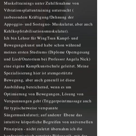
Muskeltrainings unter Zuhilfenahme von
Vibrationsplattentraining untersucht (
insbesondere Kräftigung/Dehnung der
Appoggio- und Sostegno- Muskulatur, aber auch
Kehlkopfstabilisationsmuskulatur).
Ich bin Lehrer für WingTsun Kampf- und
Bewegungskunst und habe schon während
meines ersten Studiums (Diplome Operngesang
und Lied/Oratorium bei Professor Angela Nick)
eine eigene Kampfkunstschule geleitet. Meine
Spezialisierung hier ist atemgestützte
Bewegung, aber auch generell ist diese
Ausbildung bereichernd, wenn es um
Optimierung von Bewegungen, Lösung von
Verspannungen geht (Triggerpointmassage auch
für typischerweise verspannte
Sängermuskulatur); auf anderer Ebene das
intuitive körperliche Begreifen von universellen
Prinzipien - nicht zuletzt übernahm ich die
konfuzianistisch geprägte Pädagogik, mit der