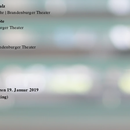
alz
hr | Brandenburger Theater
öte
rger Theater
randenburger Theater
zen 19. Januar 2019
ting)