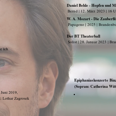
Daniel Behle - Hopfen und M
Bernd | 12. März 2023 | 16 U
W. A. Mozart - Die Zauberfl
Papageno | 2025 | Brandenbu
Der BT Theaterball
Solist | 28. Januar 2023 | B
ge ich
Epiphaniaskonzerte Bin
(Sopran: Catherina Wit
. Juni 2019,
nt: Lothar Zagrosek