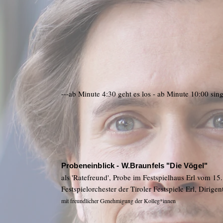
---ab Minute 4:30 geht es los - ab Minute 10:00 sin
Probeneinblick - W.Braunfels "Die Vögel"
als 'Ratefreund', Probe im Festspielhaus Erl vom 15
Festspielorchester der Tiroler Festspiele Erl, Dirige
mit freundlicher Genehmigung der Kolleg*innen