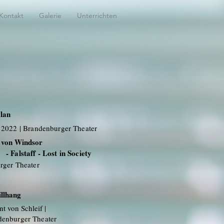
Kontakt
Galerie
Unterrichten
lan
 2022 | Brandenburger Theater
r von Windsor
- Falstaff - Lost in Society
rger Theater
illhang
t von Schleif |
denburger Theater