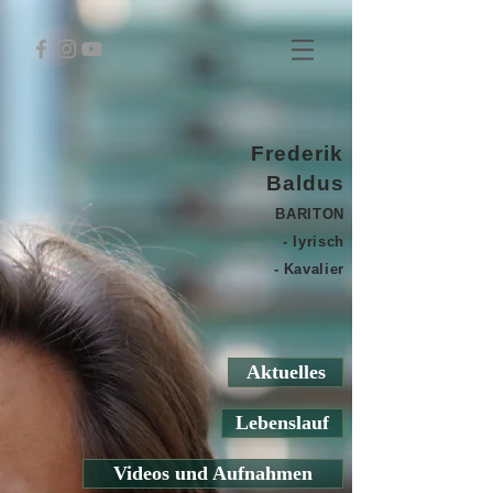
Frederik
Baldus
BARITON
- lyrisch
- Kavalier
Aktuelles
Lebenslauf
Videos und Aufnahmen